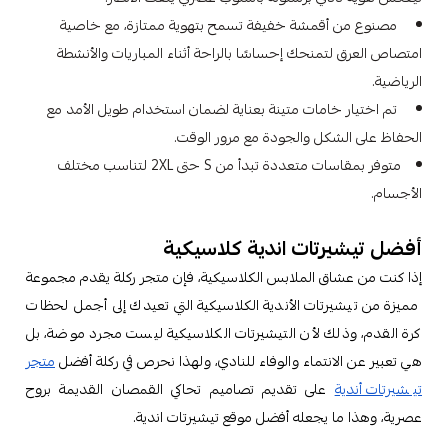
مصنوع من أقمشة خفيفة تسمح بتهوية ممتازة، مع خاصية
امتصاص العرق لتمنحك إحساسًا بالراحة أثناء المباريات والأنشطة
الرياضية.
تم اختيار خامات متينة بعناية لضمان استخدام طويل الأمد مع
الحفاظ على الشكل والجودة مع مرور الوقت.
متوفر بمقاسات متعددة تبدأ من S حتى 2XL لتناسب مختلف
الأجسام.
أفضل تيشيرتات اندية كلاسيكية
إذا كنت من عشاق الملابس الكلاسيكية، فإن متجر ركلة يقدم مجموعة
مميزة من تيشيرتات الأندية الكلاسيكية التي تعيدك إلى أجمل لحظات
كرة القدم، وذلك لأن التيشيرتات الكلاسيكية ليست مجرد موضة، بل
هي تعبير عن الانتماء والوفاء للنادي، ولهذا نحرص في ركلة أفضل
متجر
تيشيرتات أندية
على تقديم تصاميم تحاكي القمصان القديمة بروح
عصرية، وهذا ما يجعله أفضل موقع تيشيرتات اندية.