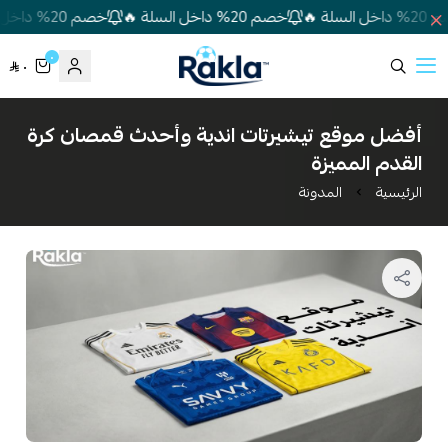
ة 🔥
خصم 20% داخل السلة 🔥
خصم 20% داخل السلة 🔥
٠
٠
Rakla
أفضل موقع تيشيرتات اندية وأحدث قمصان كرة
القدم المميزة
الرئيسية
المدونة