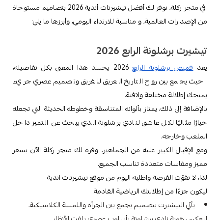
في متجر ركلة، نوفر لك أفضل تيشيرتات أندية 2026 بتصاميم مستوحاة
من الإصدارات العالمية، و مناسبة للارتداء اليومي، وأبرزها ما يلي:
تيشيرت برشلونة الرابع 2026
يعد
قميص برشلونة الرابع
2026 يجسد هذا المعنى بكل تفاصيله،
حيث يجمع بين روح التاريخ العريق للفريق وتصميم عصري جريء
يمنحك إطلالة مختلفة ولافتة.
بالإضافة إلى ذلك، يمتاز بألوانه المتناسقة وخطوطه الحديثة التي تجعله
خيارًا مثاليًا لكل عاشق لنادي برشلونة الذي يبحث عن التميز داخل
الملعب وخارجه.
ومع الإقبال الكبير عليه من الجماهير، وفره لك متجر ركلة الآن بسعر
مميز ومقاسات متعددة تناسب الجميع.
لذا، لا تفوّت الفرصة واطلبه اليوم من موقع تيشيرتات اندية
ليكون جزءًا من إطلالتك الرياضية القادمة.
يأتي التيشيرت بتصميم يجمع بين الجرأة واللمسة الكلاسيكية،
ليعكس هوية نادي برشلونة بأسلوب عصري يلفت الأنظار.