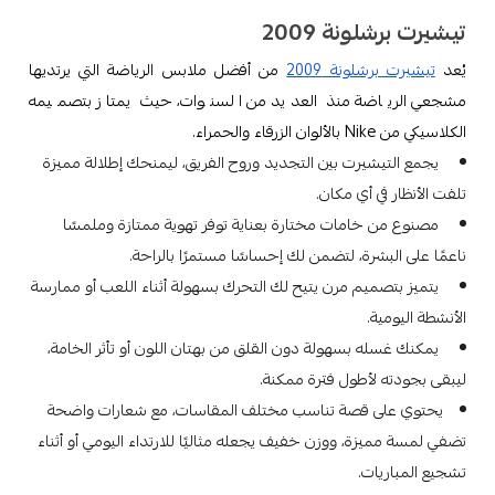
تيشيرت برشلونة 2009
يُعد
تيشيرت برشلونة 2009
من أفضل ملابس الرياضة التي يرتديها
مشجعي الرياضة منذ العديد من السنوات، حيث يمتاز بتصميمه
الكلاسيكي من Nike بالألوان الزرقاء والحمراء.
يجمع التيشيرت بين التجديد وروح الفريق، ليمنحك إطلالة مميزة
تلفت الأنظار في أي مكان.
مصنوع من خامات مختارة بعناية توفر تهوية ممتازة وملمسًا
ناعمًا على البشرة، لتضمن لك إحساسًا مستمرًا بالراحة.
يتميز بتصميم مرن يتيح لك التحرك بسهولة أثناء اللعب أو ممارسة
الأنشطة اليومية.
يمكنك غسله بسهولة دون القلق من بهتان اللون أو تأثر الخامة،
ليبقى بجودته لأطول فترة ممكنة.
يحتوي على قصة تناسب مختلف المقاسات، مع شعارات واضحة
تضفي لمسة مميزة، ووزن خفيف يجعله مثاليًا للارتداء اليومي أو أثناء
تشجيع المباريات.