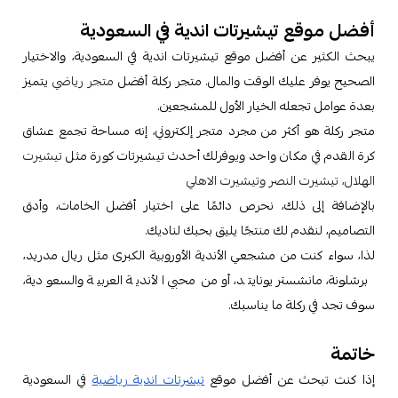
أفضل موقع تيشيرتات اندية في السعودية
يبحث الكثير عن أفضل موقع تيشيرتات اندية في السعودية، والاختيار
الصحيح يوفر عليك الوقت والمال. متجر ركلة أفضل
متجر رياضي
يتميز
بعدة عوامل تجعله الخيار الأول للمشجعين.
متجر ركلة هو أكثر من مجرد متجر إلكتروني، إنه مساحة تجمع عشاق
كرة القدم في مكان واحد ويوفرلك أحدث تيشيرتات كورة مثل
تيشيرت
الهلال، تيشيرت النصر وتيشيرت الاهلي
بالإضافة إلى ذلك، نحرص دائمًا على اختيار أفضل الخامات، وأدق
التصاميم، لنقدم لك منتجًا يليق بحبك لناديك.
لذا، سواء كنت من مشجعي الأندية الأوروبية الكبرى مثل ريال مدريد،
برشلونة، مانشستر يونايتد، أو من محبي الأندية العربية والسعودية،
سوف تجد في ركلة ما يناسبك.
خاتمة
إذا كنت تبحث عن أفضل موقع
تيشرتات اندية رياضية
في السعودية