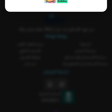
من عهد الأساطير لين جيل الVAR معك بمتجر ركلة..
روابط تهمك
المدونة
سياسة إلغاء الطلب
سياسة الشحن
الضمان الذهبي
سياسة الاستبدال والاسترجاع
طريقة الغسيل
سياسة الاستخدام و الخصوصية
من نحن
خدمة العملاء
السجل التجاري
2051238371