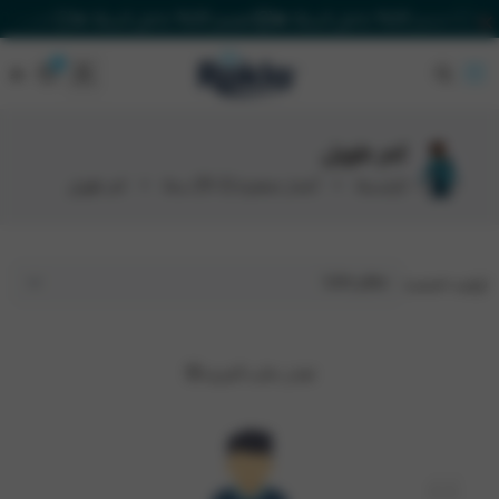
خصم 20% داخل السلة 🔥
خصم 20% داخل السلة 🔥
خصم 20% داخل السلة 🔥
٠
٠
Rakla
كم طويل
الرئيسية
أعمار صغيرة (2-13) سنة
كم طويل
ترتيب حسب:
تعذر جلب المزيد😢