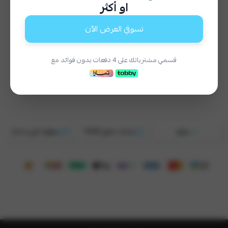
او أكثر
طباعة خاصة
تسوقي العرض الآن
اختر
نعم (٢٩ ر.س)
لا
قسمي مشترياتك على 4 دفعات بدون فوائد مع
السعر
١٢٩
موثق
ضمان ذهبي 100%
سهلها بتابي و تمارا