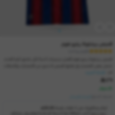
قميص برشلونة ريترو هوم
(تقييم واحد)
قميص برشلونة ريترو هوم أفضل تيشيرتات أندية لكل عاشق لكرة القدم
تحمل بعض القمصان في طياتها قصص لا تنسى من الانتصارات واللحظات
التا...
قراءة المزيد
١٢٩
متوفر
تصنيف المنتج:
الدوري الاسباني