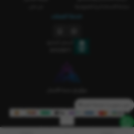
سياسة الاستخدام و الخصوصية
من نحن
خدمة العملاء
السجل التجاري
2051238371
تدور منتج و ما حصلتة؟ كلمنا💙
الحقوق محفوظة | 2026
Rakla