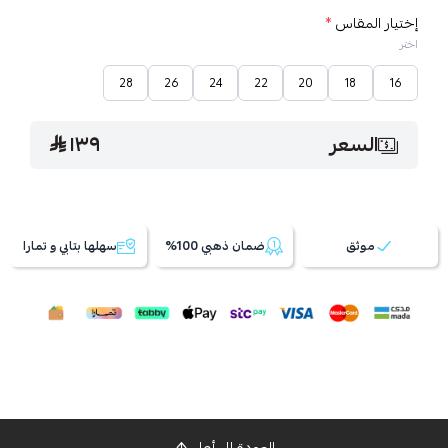
إختيار المقاس
*
اختر
28
26
24
22
20
18
16
السعر
١٣٩
موثق
ضمان ذهبي 100%
سهلها بتابي و تمارا