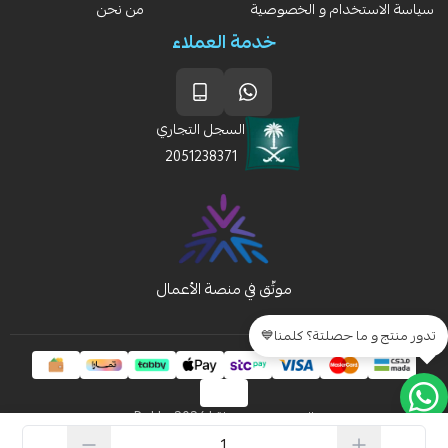
سياسة الاستخدام و الخصوصية
من نحن
خدمة العملاء
السجل التجاري
2051238371
تدور منتج و ما حصلتة؟ كلمنا💙
الحقوق محفوظة | 2026
Rakla