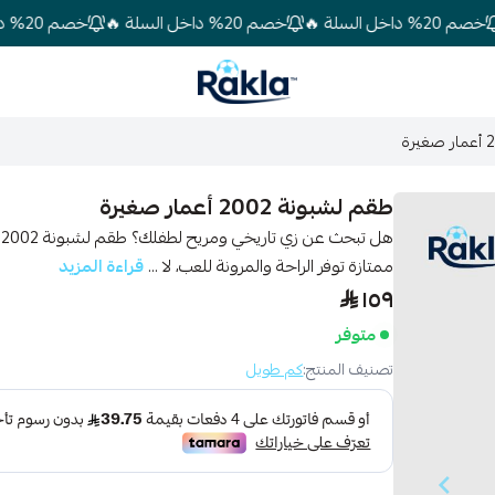
لسلة 🔥
خصم 20% داخل السلة 🔥
خصم 20% داخل السلة 🔥
Rakla
طقم لشبونة 2002 أعمار صغيرة
ه
ممتازة توفر الراحة والمرونة للعب، لا ...
قراءة المزيد
١٥٩
متوفر
تصنيف المنتج:
كم طويل