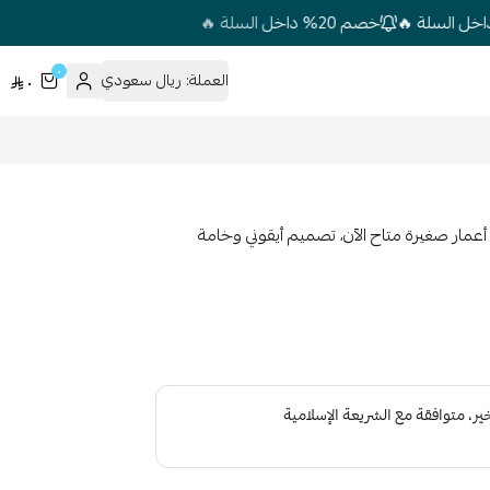
خصم 20% داخل السلة 🔥
٠
العملة:
ريال سعودي
٠
ل تبحث عن زي تاريخي ومريح لطفلك؟ طقم لشبونة 2002 أعمار صغيرة متاح الآن، تصميم أيقوني وخامة