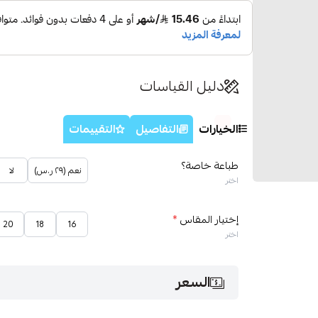
دليل القياسات
الخيارات
التفاصيل
التقييمات
طباعة خاصة؟
نعم (٢٩ ر.س)
لا
اختر
إختيار المقاس
*
20
18
16
اختر
السعر