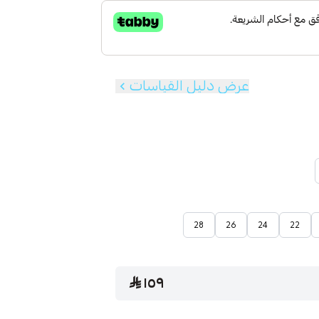
عرض دليل القياسات
28
26
24
22
١٥٩