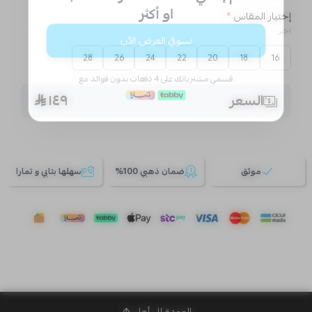
إختيار المقاس
*
اختر
28
26
24
22
20
18
16
السعر
١٤٩
موثق
ضمان ذهبي 100%
سهلها بتابي و تمارا