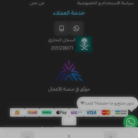
سياسة الاستخدام و الخصوصية
من نحن
خدمة العملاء
السجل التجاري
2051238371
تدور منتج و ما حصلتة؟ كلمنا💙
الحقوق محفوظة | 2026
Rakla