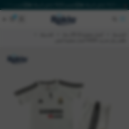
20% داخل السلة 🔥
خصم 20% داخل السلة 🔥
خصم 20% داخل السلة 🔥
٠
٠
Rakla
الرئيسية
أعمار صغيرة (2-13) سنة
كلاسيك
طقم ريال مدريد 04/05 أعمار صغيرة أبيض