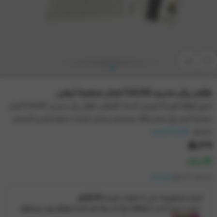
طقم ريال مدريد 04/05 أعمار صغيرة أبيض
امنح طفلك فرصة ليعيش أمجاد الأبطال، طقم ريال مدريد 04/05 أعمار
صغيرة أبيض في متجر ركلة، بتصميم يحمل ذكريات نجوم الزمن الجميل
مصنو...
قراءة المزيد
١٣٩
متوفر
تصنيف المنتج:
كلاسيك