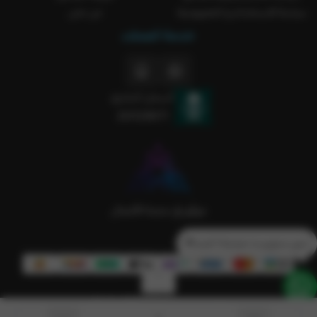
سياسة الاستخدام و الخصوصية
من نحن
خدمة العملاء
السجل التجاري
2051238371
تدور منتج و ما حصلتة؟ كلمنا💙
الحقوق محفوظة | 2026
Rakla