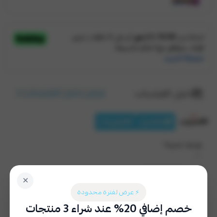
عرض دليل القياسات
دليل القياسات
الخيارات
التفاصيل
التقييمات
طباعة خاصة؟
اختر
نعم (٢٩ ر.س)
لا
✕
⚡ عرض لفترة محدودة
إختيار المقاس
*
خصم إضافي 20% عند شراء 3 منتجات
اختر