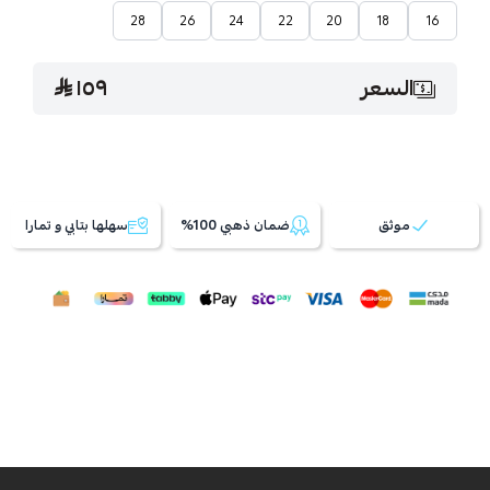
28
26
24
22
20
18
16
السعر
١٥٩
موثق
ضمان ذهبي 100%
سهلها بتابي و تمارا