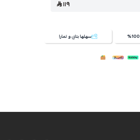
١١٩
سهلها بتابي و تمارا