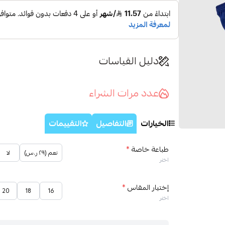
دليل القياسات
عدد مرات الشراء
الخيارات
التفاصيل
التقييمات
طباعة خاصة
*
نعم (٢٩ ر.س)
لا
اختر
إختيار المقاس
*
20
18
16
اختر