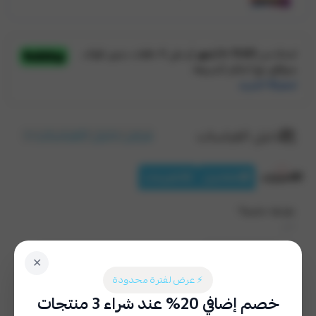
عرض دليل القياسات
دليل القياسات
الخيارات
التفاصيل
التقييمات
طباعة خاصة؟
اختر
نعم (٢٩ ر.س)
لا
✕
⚡ عرض لفترة محدودة
إختيار المقاس
*
خصم إضافي 20% عند شراء 3 منتجات
اختر