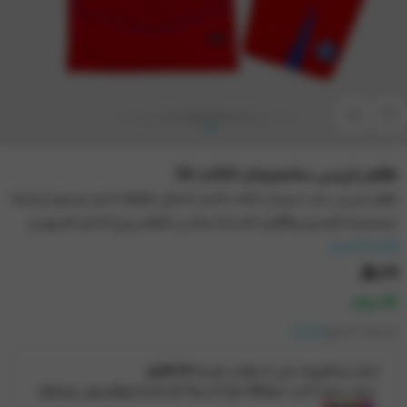
طقم باريس سانجيرمان الثالث 26
طقم باريس سان جيرمان الثالث الخيار المثالي لطفلك الذي يعشق الرياضة
بتصميمه العصري والألوان الجذابة يعكس الطقم روح النادي العريق و...
قراءة المزيد
١١٩
متوفر
تصنيف المنتج:
25/26