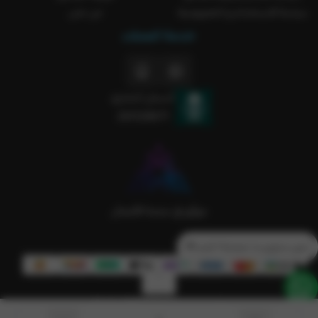
سياسة الاستخدام و الخصوصية
من نحن
خدمة العملاء
السجل التجاري
2051238371
تدور منتج و ما حصلتة؟ كلمنا💙
الحقوق محفوظة | 2026
Rakla