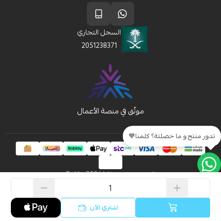
السجل التجاري
2051238371
تدور منتج و ما حصلتة؟ كلمنا💙
الحقوق محفوظة | 2026
Rakla
اشتري الآن