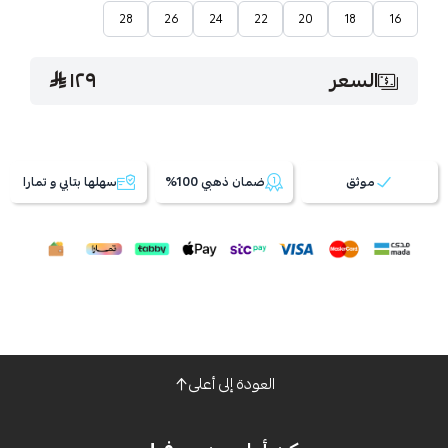
28
26
24
22
20
18
16
السعر
١٢٩
موثق
ضمان ذهبي 100%
سهلها بتابي و تمارا
العودة إلى أعلى