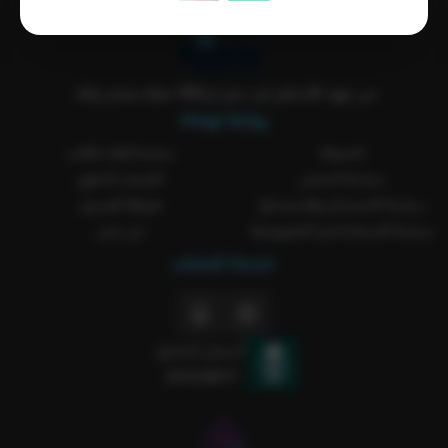
من عهد الأساطير لين جيل الVAR معك بمتجر ركلة..
روابط تهمك
المدونة
سياسة إلغاء الطلب
سياسة الشحن
الضمان الذهبي
سياسة الاستبدال والاسترجاع
طريقة الغسيل
سياسة الاستخدام و الخصوصية
من نحن
خدمة العملاء
السجل التجاري
2051238371