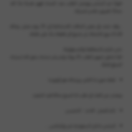
•وإذا تم الشحن ووصل الطلب بعد المدة، فهو هدية منّا لك،
مجانًا، كعربون تقدير لصبرك.
، وقد تمتد في بعض الحالات الاستثنائية إلى 25 يوم عمل، وذلك
لأننا لا نبيع بالجملة، بل نصنع كل قطعة بناءً على طلبك.
نحن نلتزم بالشفافية والمسؤولية:
•إذا تجاوز تجهيز الطلب 25 يومًا ولم يتم شحنه، يحق لك استرداد
المبلغ كاملًا.
ثقتك تعني لنا الكثير، ورضاك هو أولويتنا.
ونعتذر عن الغاء اي طلب اذا اصبح بحالة قيد التنفيذ
ايام العمل : الاحد - الخميس
الشحن داخل السعوديه عبر وارامكس . .