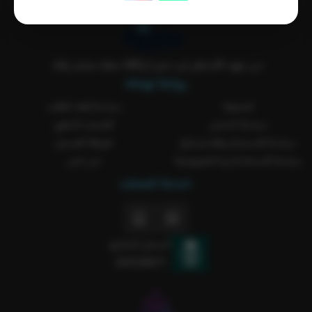
من عهد الأساطير لين جيل الVAR معك بمتجر ركلة..
روابط تهمك
المدونة
سياسة إلغاء الطلب
سياسة الشحن
الضمان الذهبي
سياسة الاستبدال والاسترجاع
طريقة الغسيل
سياسة الاستخدام و الخصوصية
من نحن
خدمة العملاء
السجل التجاري
2051238371