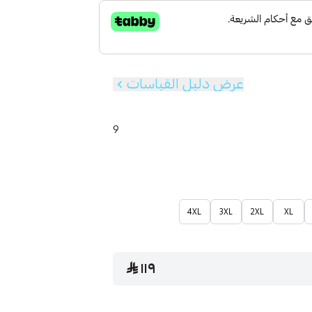
عرض دليل القياسات
9
4XL
3XL
2XL
XL
١١٩