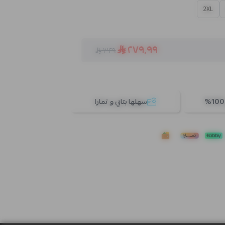
2XL
٢٧٩٫٩٩
٣٢٩
سهلها بتابي و تمارا