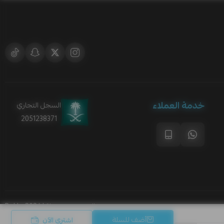
خدمة العملاء
السجل التجاري
2051238371
الحقوق محفوظة | 2026
Rakla
أضف للسلة
اشتري الآن