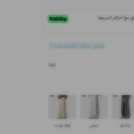
عرض دليل القياسات
140
رمادي
ابيض
اوف وايت