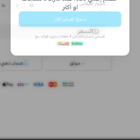
إختيار المقاس
*
XL
L
M
اختر
السعر
موثق
ضمان ذهبي 100%