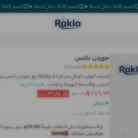
داخل السلة 🔥
خصم 20% داخل السلة 🔥
خصم 20% داخل السلة 🔥
Rakla
جوردن بانتس
(تقييمان)
اكتشف التوازن المثالي بين الراحة والأناقة مع جوردن بانتس
التمرين والأنشطة اليومية وخامات...
قراءة المزيد
٢٧٩٫٩٩
وفر
٤٩ ر.س
٣٢٩
متوفر
تصنيف المنتج:
جوردن