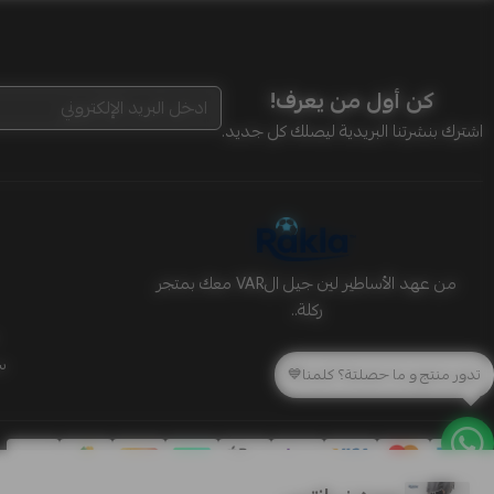
كن أول من يعرف!
اشترك بنشرتنا البريدية ليصلك كل جديد.
من عهد الأساطير لين جيل الVAR معك بمتجر
ركلة..
س
تدور منتج و ما حصلتة؟ كلمنا💙