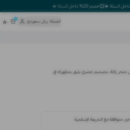
خصم 20% داخل السلة 🔥
٠
العملة:
ريال سعودي
٠
 من متجر ركلة، بتصميم عصري يليق بمظهرك في