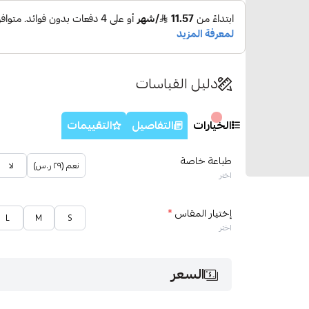
دليل القياسات
الخيارات
التفاصيل
التقييمات
طباعة خاصة
نعم (٢٩ ر.س)
لا
اختر
إختيار المقاس
*
L
M
S
اختر
السعر