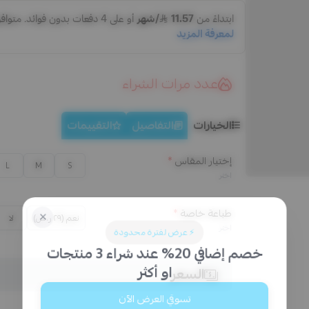
عدد مرات الشراء
الخيارات
التفاصيل
التقييمات
إختيار المقاس
*
L
M
S
اختر
طباعة خاصة
*
نعم (٢٩ ر.س)
لا
اختر
السعر