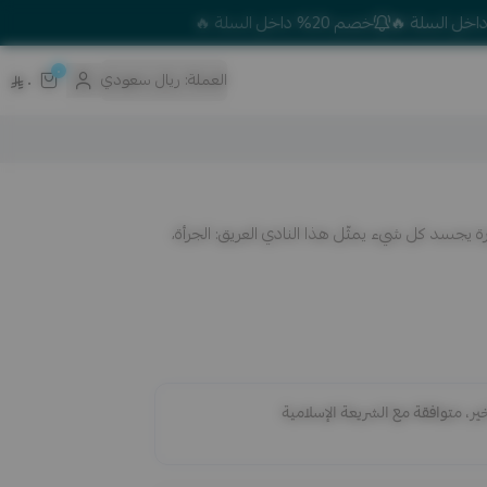
خصم 20% داخل السلة 🔥
٠
العملة:
ريال سعودي
٠
ي 2024 أفضل تيشيرتات كورة يجسد كل شيء يمثّل هذا النادي العريق: الجرأة،