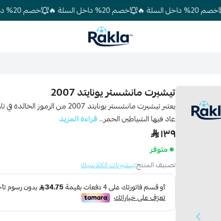
خصم 20% داخل السلة 🔥
خصم 20% داخل السلة 🔥
Rakla
تيشيرت مانشستر يونايتد 2007
يعتبر تيشيرت مانشستر يونايتد 2007 
عاد فيها الشياطين الحمر...
قراءة المزيد
١٣٩
متوفر
تصنيف المنتج:
تيشيرتات الكلاسيك