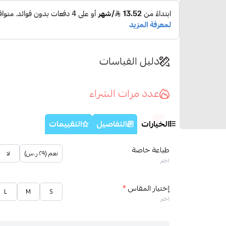
دليل القياسات
عدد مرات الشراء
الخيارات
التفاصيل
التقييمات
طباعة خاصة
نعم (٢٩ ر.س)
لا
اختر
إختيار المقاس
*
L
M
S
اختر