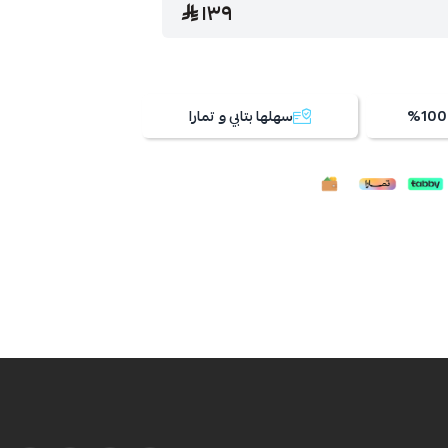
١٣٩
سهلها بتابي و تمارا