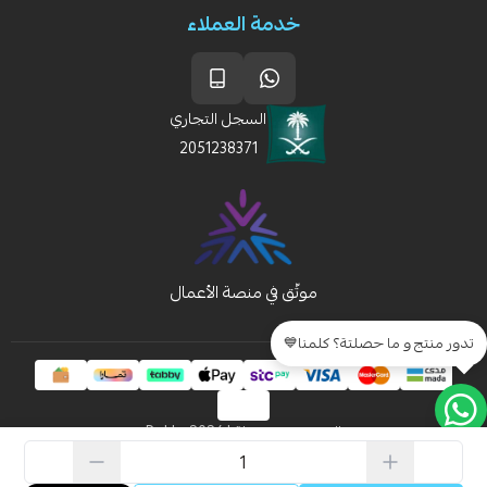
خدمة العملاء
السجل التجاري
2051238371
تدور منتج و ما حصلتة؟ كلمنا💙
الحقوق محفوظة | 2026
Rakla