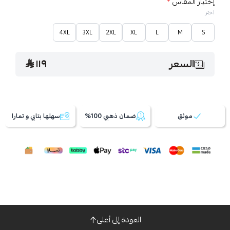
إختيار المقاس
*
اختر
4XL
3XL
2XL
XL
L
M
S
السعر
١١٩
موثق
ضمان ذهبي 100%
سهلها بتابي و تمارا
العودة إلى أعلى