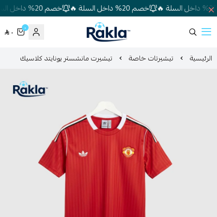
خصم 20% داخل السلة 🔥
خصم 20% داخل السلة 🔥
٠
٠
Rakla
الرئيسية
تيشيرتات خاصة
تيشيرت مانشستر يونايتد كلاسيك