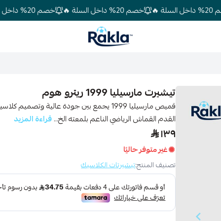
خصم 20% داخل السلة 🔥
خصم 20% داخل السلة 🔥
Rakla
تيشيرت مارسيليا 1999 ريترو هوم
قميص مارسيليا 1999 يجمع بين جودة عالية و
القدم القماش الرياضي الناعم بلمعته الخ...
قراءة المزيد
١٣٩
غير متوفر حاليًا
تصنيف المنتج:
تيشيرتات الكلاسيك