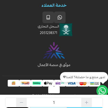
خدمة العملاء
السجل التجاري
2051238371
تدور منتج و ما حصلتة؟ كلمنا💙
الحقوق محفوظة | 2026
Rakla