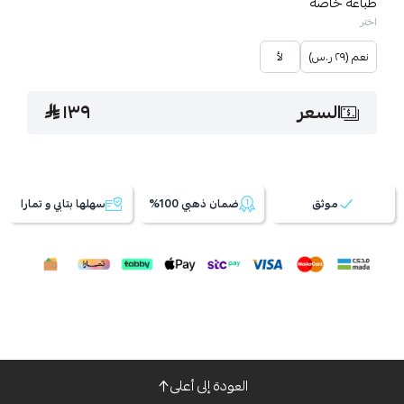
طباعة خاصة
اختر
نعم (٢٩ ر.س)
لأ
السعر
١٣٩
موثق
ضمان ذهبي 100%
سهلها بتابي و تمارا
العودة إلى أعلى