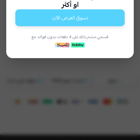
او أكثر
إختيار المقاس
*
تسوقي العرض الآن
اختر
2XL
XL
L
M
S
قسمي مشترياتك على 4 دفعات بدون فوائد مع
السعر
١١٩
موثق
ضمان ذهبي 100%
سهلها بتابي و تمارا