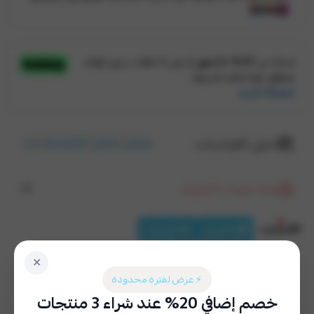
عرض دليل القياسات
دليل القياسات
عدد مرات الشراء
22
الخيارات
التفاصيل
التقييمات
✕
طباعة خاصة
اختر
⚡ عرض لفترة محدودة
خصم إضافي 20% عند شراء 3 منتجات
نعم (٢٩ ر.س)
لا