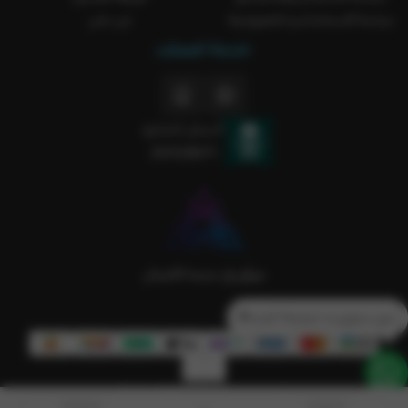
سياسة الاستخدام و الخصوصية
من نحن
خدمة العملاء
السجل التجاري
2051238371
تدور منتج و ما حصلتة؟ كلمنا💙
الحقوق محفوظة | 2026
Rakla