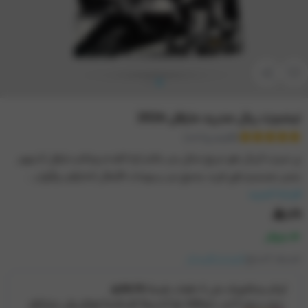
تيشيرت ريال مدريد مارفل 2026
(تقييم واحد)
تي شيرت الريال هو مزيج مثالي بين عالم كرة القدم وعالم مارفل الشهير
يتميز بتصميم فني فريد يجمع بين رسومات الأبطال الخارقين وألوان ...
قراءة المزيد
١١٩
متوفر
تصنيف المنتج:
الدوري الاسباني