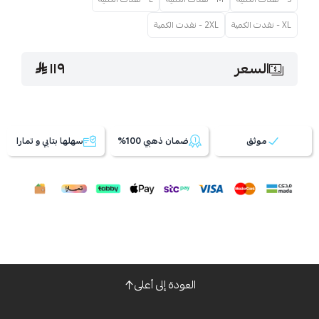
XL - نفدت الكمية
2XL - نفدت الكمية
السعر
١١٩
موثق
ضمان ذهبي 100%
سهلها بتابي و تمارا
العودة إلى أعلى