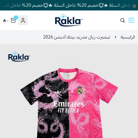
خصم 20% داخل السلة 🔥
خصم 20% داخل السلة 🔥
٠
٠
Rakla
الرئيسية
تيشيرت ريال مدريد بينك أديشن 2026