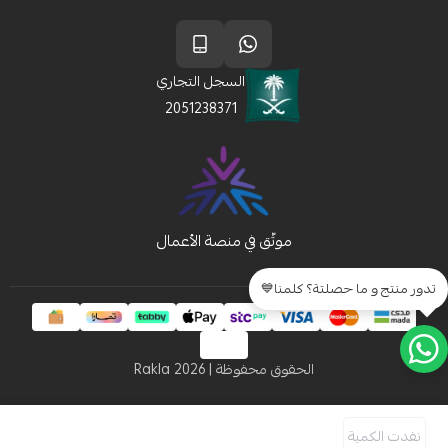
السجل التجاري
2051238371
تدور منتج و ما حصلتة؟ كلمنا💙
الحقوق محفوظة | 2026
Rakla
نفدت الكمية