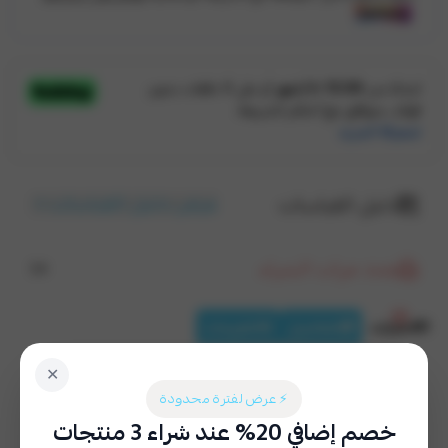
عرض دليل القياسات
دليل القياسات
عدد مرات الشراء
54
الخيارات
التفاصيل
التقييمات
✕
طباعة خاصة
اختر
⚡ عرض لفترة محدودة
خصم إضافي 20% عند شراء 3 منتجات
نعم (٢٩ ر.س)
لا