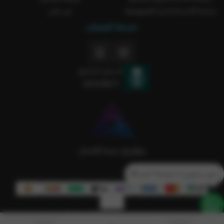
سياسة الاستخدام و الخصوصية
من نحن
خدمة العملاء
السجل التجاري
2051238371
تدور منتج و ما حصلتة؟ كلمنا💙
الحقوق محفوظة | 2026
Rakla