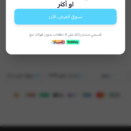
او أكثر
إختيار المقاس
*
تسوقي العرض الآن
اختر
2XL
XL
L
M
S
قسمي مشترياتك على 4 دفعات بدون فوائد مع
السعر
١٣٩
موثق
ضمان ذهبي 100%
سهلها بتابي و تمارا