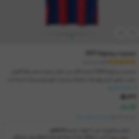
تيشيرت برشلونة 2011
(تقييم واحد)
تيشيرت برشلونة 2008 اشتريه الآن من خلال متجرنا متجر ركلة أفضل
متجر رياضي الذي يوفر لك تشكيلة تيشيرتات كورة وتيشيرتات أندية أحد
أ...
قراءة المزيد
١٣٩
متوفر
تصنيف المنتج:
تيشيرتات الكلاسيك