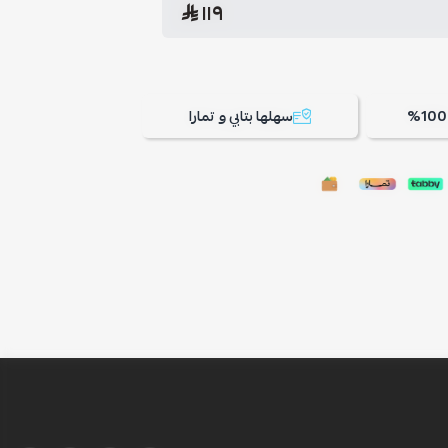
١١٩
سهلها بتابي و تمارا