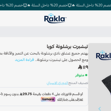
خصم 20% داخل السلة 🔥
خصم 20% داخل السلة 🔥
Rakla
تيشيرت برشلونة كوبا
يهتم جميع عشاق نادي برشلونة بالبحث عن التميز والأناقة بص
ومع الحصول على تيشيرت برشلونة...
قراءة المزيد
١١٩
متوفر
تصنيف المنتج:
الدوري الاسباني