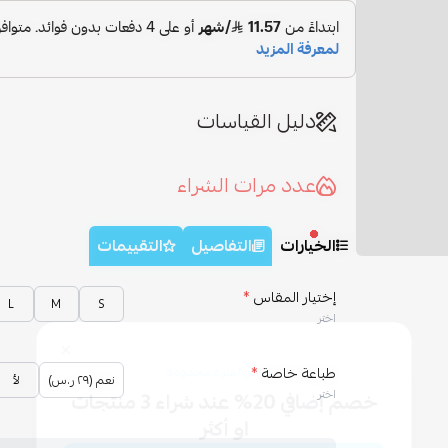
دليل القياسات
عدد مرات الشراء
الخيارات
التفاصيل
التقييمات
إختيار المقاس
*
L
M
S
اختر
طباعة خاصة
*
نعم (٢٩ ر.س)
لأ
اختر