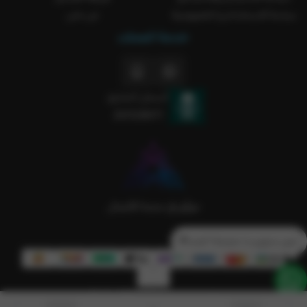
سياسة الاستخدام و الخصوصية
من نحن
خدمة العملاء
السجل التجاري
2051238371
تدور منتج و ما حصلتة؟ كلمنا💙
الحقوق محفوظة | 2026
Rakla