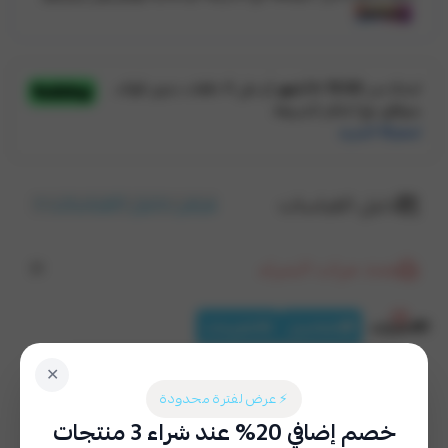
عرض دليل القياسات
دليل القياسات
عدد مرات الشراء
51
الخيارات
التفاصيل
التقييمات
✕
طباعة خاصة
اختر
⚡ عرض لفترة محدودة
خصم إضافي 20% عند شراء 3 منتجات
نعم (٢٩ ر.س)
لا