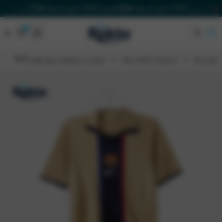
خصم 20% داخل السلة 🔥
خصم 20% داخل السلة 🔥
خصم 20% داخل السلة 🔥
٠
٠
Rakla
الرئيسية
تيشيرتات الكلاسيك
تيشيرت برشلونة ريترو هوم 1999