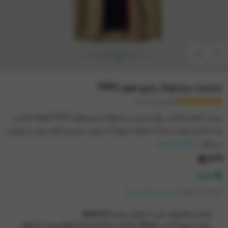
تيشيرت برشلونة ريترو هوم 1999
(تقييم واحد)
عيش أجواء المجد مع تيشيرت برشلونة ريترو هوم 1999 قطعة تعكس
إرث النادي وتعيد إحياء لحظات كروية لا تنسى، تصميم كلاسيكي مستوحى
من فت...
قراءة المزيد
١٣٩
متوفر
تصنيف المنتج:
تيشيرتات الكلاسيك