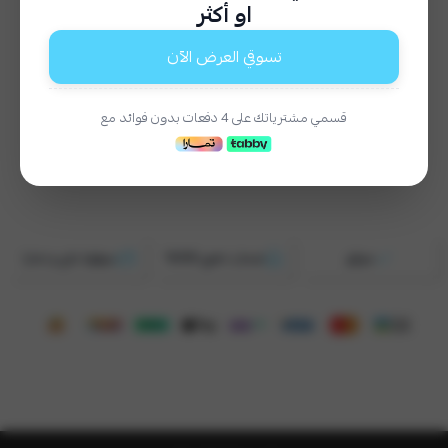
او أكثر
إختيار المقاس
*
تسوقي العرض الآن
اختر
2XL
XL
L
M
S
قسمي مشترياتك على 4 دفعات بدون فوائد مع
السعر
١٣٩
موثق
ضمان ذهبي 100%
سهلها بتابي و تمارا