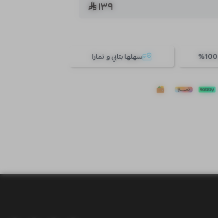
١٣٩
سهلها بتابي و تمارا