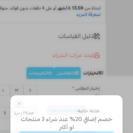
دليل القياسات
عدد مرات الشراء
الخيارات
التفاصيل
التقييمات
إختيار المقاس
*
L
M
S
اختر
طباعة خاصة
نعم (٢٩ ر.س)
لأ
اختر