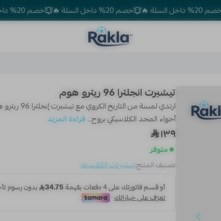
خصم 20% داخل السلة 🔥
خصم 20% داخل السلة 🔥
Rakla
تيشيرت انجلترا 96 ريترو هوم
ارتدي لمسة من
أجواء المجد الكلاسيكي بروح...
قراءة المزيد
١٣٩
متوفر
تصنيف المنتج:
تيشيرتات الكلاسيك