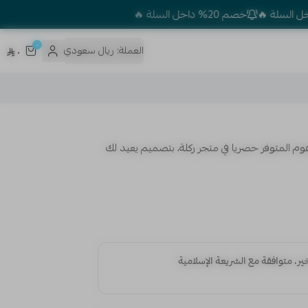
خصم 20% داخل السلة 🔥
٠
العملة:
ريال سعودي
٠
 التاريخ الكروي مع تيشيرت إنجلترا 96 ريترو هوم المتوفر حصريا في متجر ركلة، بتصميم يعيد لك