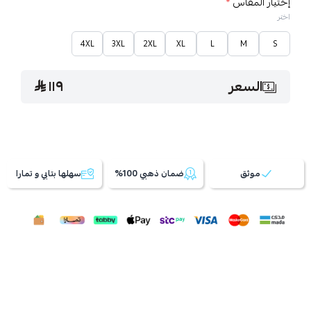
إختيار المقاس
*
اختر
4XL
3XL
2XL
XL
L
M
S
السعر
١١٩
موثق
ضمان ذهبي 100%
سهلها بتابي و تمارا