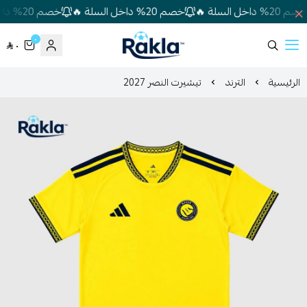
% داخل السلة 🔥
خصم 20% داخل السلة 🔥
خصم 20% داخل السلة 🔥
٠
٠
Rakla
الرئيسية
الترند
تيشيرت النصر 2027