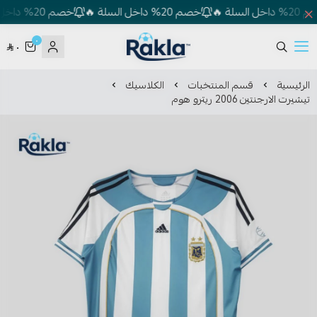
 🔥
خصم 20% داخل السلة 🔥
خصم 20% داخل السلة 🔥
٠
٠
Rakla
الرئيسية
قسم المنتخبات
الكلاسيك
تيشيرت الارجنتين 2006 ريترو هوم