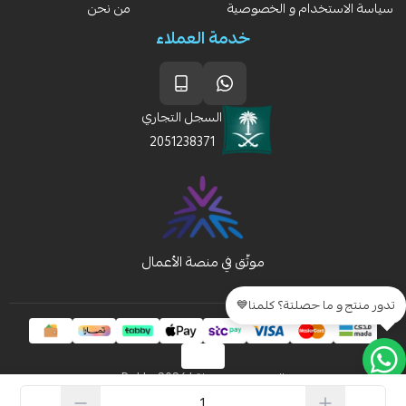
سياسة الاستخدام و الخصوصية
من نحن
خدمة العملاء
السجل التجاري
2051238371
تدور منتج و ما حصلتة؟ كلمنا💙
الحقوق محفوظة | 2026
Rakla