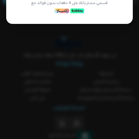
قسمي مشترياتك على 4 دفعات بدون فوائد مع
من عهد الأساطير لين جيل الVAR معك بمتجر ركلة..
روابط تهمك
المدونة
سياسة إلغاء الطلب
سياسة الشحن
الضمان الذهبي
سياسة الاستبدال والاسترجاع
طريقة الغسيل
سياسة الاستخدام و الخصوصية
من نحن
خدمة العملاء
السجل التجاري