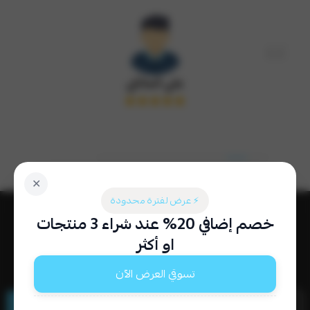
علي المالكي
✕
⚡ عرض لفترة محدودة
العودة إلى أعلى
خصم إضافي 20% عند شراء 3 منتجات
او أكثر
كن أول من يعرف!
تسوقي العرض الآن
اشترك بنشرتنا البريدية ليصلك كل جديد.
اشترك